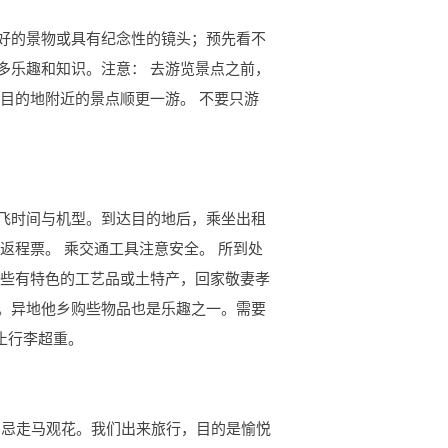
好的景物或具有纪念性的镜头；预先看不
多乐趣和知识。注意： 去游览景点之前，
目的地附近的景点顺更一游。 不要只游
飞时间与机型。到达目的地后，乘坐出租
返程票。 乘交通工具注意安全。 所到处
购些有特色的工艺品或土特产，回家敬妻孝
。异地他乡购些物品也是乐趣之一。需要
止行李超重。
 忌走马观花。我们出来旅行，目的是愉悦