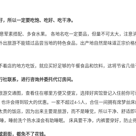
好，所以一定要吃饱、吃好、吃干净。
意荤素搭配、多食水果。 各地名吃一定要品，但量不可太大，注意
外出旅游不能错过品尝当地的特色食品，出产地自然是味道正宗价格
不着店的地方吃饭，就应买好足够的午餐食品和饮料，这将节省几倍
行社联系，进行咨询并委托代订房间。
旅游交通图，查看住在哪里方便又便宜，选择好宾馆登记入住前你可
。也许会得到较大的优惠。一家不超过4-5人，合住一间拥有席梦丝
太贵的饭店，因为出来主要是旅游，而不是睡觉，所以干净、舒适即
入睡，睡前洗个热水澡会有助睡眠。 床具要干净，内裤要穿好，防止
或逛街，都免不了花钱。