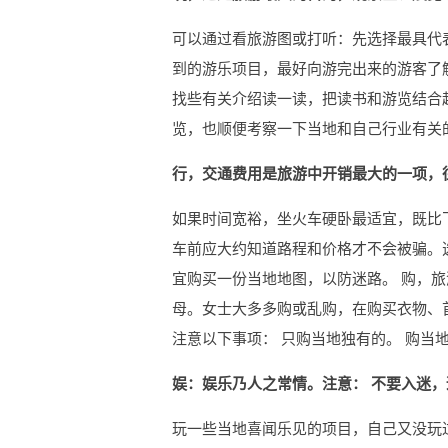
可以通过看旅游图或打听：先选择最具代
到的游乐项目，最好向游完出来的游客了
找些有关介绍读一读，把读书和游览结合
览，也顺便考察一下当地和自己行业有关
行，交通费用是旅游中开销最大的一项，
如果时间宽裕，坐火车硬卧最适宜，既比
车前应大约知道路程和价格才不会被骗。选
宜购买一份当地地图，以防迷路。 购，
母。女士大多多购或乱购，在购买衣物、
注意以下事项： 只购当地独有的。 购当
娱：娱乐乃人之常情。注意： 不要入迷
玩一些当地喜闻乐见的项目，自己又没玩过