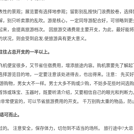
表性的景观；展览要有选择地参观；留影别乱按快门浪费胶卷，选择
解，别只听卖票的乱吹。游是核心，一定同导游配合好，可领略到更
起来，会提高旅游档次。 因旅游交通费是主要开支，为此，最好能将
的状况，则会受到启发.使旅游具有更大意义。
往往占总开支的一半以上。
飞机便宜很多，又节省住宿费用，增添旅途内容。购机票要先了解起
择游览目的地，一定要注意该处进得去，也出得来。注意： 先买好
旅游购物，男女大不一样。男士大多不购或少购，不妨多花些时间选
首饰或珠宝、玉器时，既要听清介绍，又要相信自己的眼光和判断力
地非常便宜的，可以节省旅游费用的开支。 千万别购太重的物品，防
，适可而止。
的。 注意安全，保存体力，切勿到不适当的场所。 旅行途中7大忌