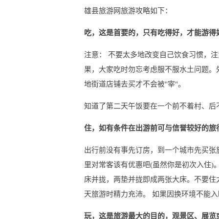
雄县旅游网旅游攻略如下：
吃，这是首要的，只有吃得好，才能游得
注意： 不要太多地改变自己饮食习惯，注
果，大家吃时勿忘考虑服不服水土问题。
地街道店铺去买才不会被"宰"。
知道了第二天午饭要在一个前不着村、后
住，如有条件在出游前可与信誉较好的旅
出行前没有事先订房，到一个城市先买张
里对常客该有优惠吧(虽然你是初次入住)
床并拢，两垫并拢即成两张大床。不要住
天旅游时精力充沛。 如果因换环境不能
玩，这是旅游最大的目的，观景区、展览